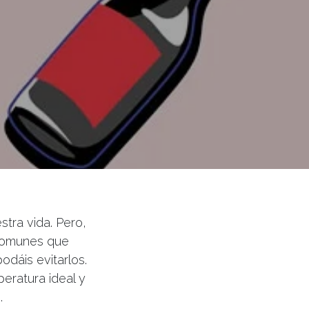
tra vida. Pero,
 comunes que
odáis evitarlos.
eratura ideal y
.