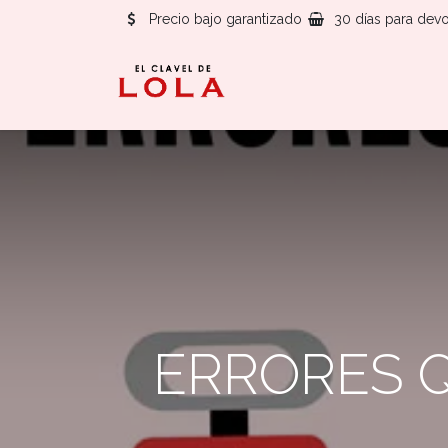
Precio bajo garantizado
30 días para devo
ERRORES 