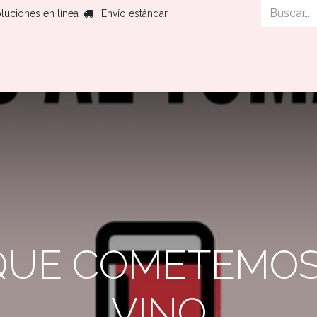
luciones en línea
Envío estándar
Histor
QUE COMETEMOS
VINO