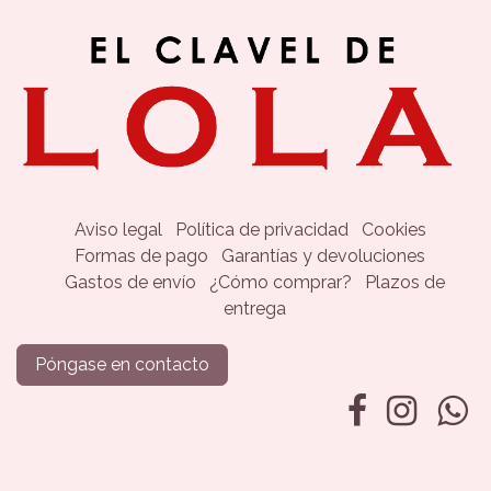
Aviso legal
Política de privacidad
Cookies
​​​​​​​​​​​​​​​​​​​​​​​​​F​o​r​m​a​s​ ​d​e​ ​p​a​g​o​
Garantías y devoluciones
​​​​​​​​​​​​​​​​​G​a​s​t​o​s​ ​de​ ​e​n​v​í​o
¿Cómo comprar?
Plazos de
entrega
Póngase en contacto