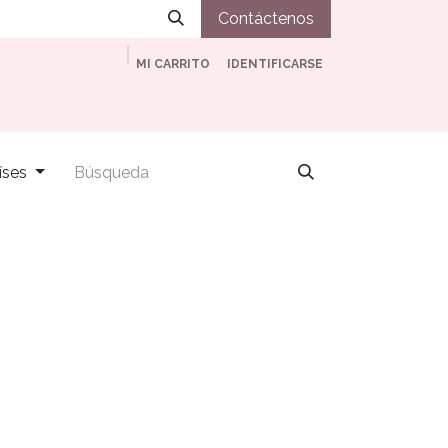
Contáctenos
MI CARRITO
IDENTIFICARSE
ia
Nuestro vino
Tienda
Blog
Contacto
íses