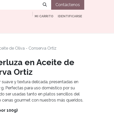
Contáctenos
MI CARRITO
IDENTIFICARSE
ia
Nuestro vino
Tienda
Blog
Contacto
eite de Oliva - Conserva Ortiz
rluza en Aceite de
rva Ortiz
suave y textura delicada, presentadas en
12 g. Perfectas para uso doméstico por su
o ser usadas tanto en platos sencillos del
o cenas gourmet con nuestros más queridos.
por 100g)